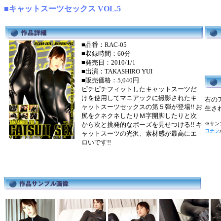
■キャットスーツセックス VOL.5
■品番：RAC-05
■収録時間：60分
■発売日：2010/1/1
■出演：TAKASHIRO YUI
■販売価格：5,040円
ピチピチフィットしたキャットスーツだ
けを使用してマニアックに撮影されたキ
右の
ャットスーツセックスの第５弾が登場!! お
生さ
尻をクネクネしたりＭ字開脚したりと次
から次と挑発的なポーズを見せつける!! キ
※サンプ
コチラ
ャットスーツの光沢、素材感が最高にエ
ロいです!!