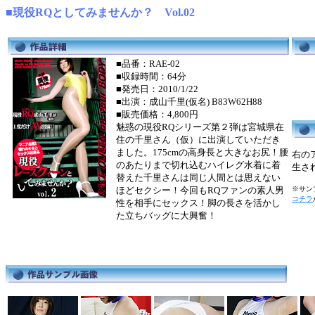
■現役RQとしてみませんか？ Vol.02
■品番：RAE-02
■収録時間：64分
■発売日：2010/1/22
■出演：成山千里(仮名) B83W62H88
■販売価格：4,800円
魅惑の現役RQシリーズ第２弾は宮城県在
住の千里さん（仮）に出演していただき
ました。175cmの高身長と大きなお尻！腰
右の
のあたりまで切れ込むハイレグ水着に着
生さ
替えた千里さんは同じ人間とは思えない
ほどセクシー！今回もRQファンの素人男
※サンプ
コチラ
性を相手にセックス！脚の長さを活かし
た立ちバッグに大興奮！