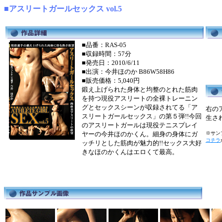
■アスリートガールセックス vol.5
■品番：RAS-05
■収録時間：57分
■発売日：2010/6/11
■出演：今井ほのか B86W58H86
■販売価格：5,040円
鍛え上げられた身体と均整のとれた筋肉
を持つ現役アスリートの全裸トレーニン
グとセックスシーンが収録されてる「ア
右の
スリートガールセックス」の第５弾!!今回
生さ
のアスリートガールは現役テニスプレイ
ヤーの今井ほのかくん。細身の身体にガ
※サンプ
コチラ
ッチリとした筋肉が魅力的!!セックス大好
きなほのかくんはエロくて最高。