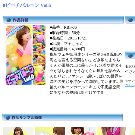
■ピーチバルーン Vol.6
■品番：RBP-06
■収録時間：56分
■発売日：2011/10/21
■出演：マヤちゃん
■販売価格：4,800円
風船フェチ御用達シリーズ第6弾!! 風船の
海とも言える空間をいまどき娘なまやち
ゃんが風船の上に乗っかり､水着や網タイ
右の
ツがはちきれそうなくらい風船を詰め込
生さ
んだりと､ファンシー感いっぱいの世界を
満面の笑顔を浮かべて満喫しています｡ 最
※サンプ
コチラ
後のバルーンホールコキまで不思議空間
にあなたの視線は釘付けです!!