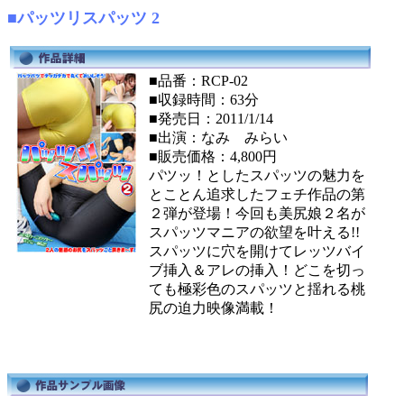
■パッツリスパッツ 2
■品番：RCP-02
■収録時間：63分
■発売日：2011/1/14
■出演：なみ みらい
■販売価格：4,800円
パツッ！としたスパッツの魅力を
とことん追求したフェチ作品の第
２弾が登場！今回も美尻娘２名が
スパッツマニアの欲望を叶える!!
スパッツに穴を開けてレッツバイ
ブ挿入＆アレの挿入！どこを切っ
ても極彩色のスパッツと揺れる桃
尻の迫力映像満載！