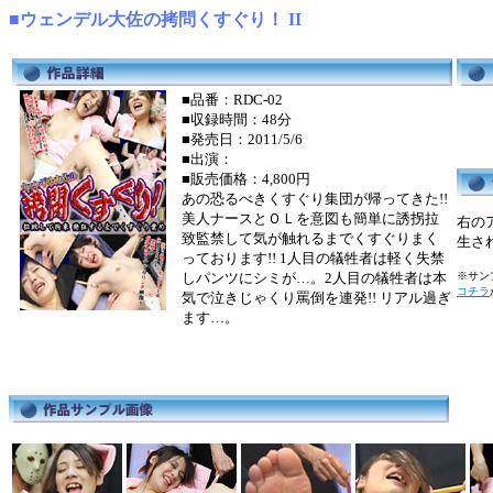
■ウェンデル大佐の拷問くすぐり！ II
■品番：RDC-02
■収録時間：48分
■発売日：2011/5/6
■出演：
■販売価格：4,800円
あの恐るべきくすぐり集団が帰ってきた!!
美人ナースとＯＬを意図も簡単に誘拐拉
右の
致監禁して気が触れるまでくすぐりまく
生さ
っております!! 1人目の犠牲者は軽く失禁
しパンツにシミが…。2人目の犠牲者は本
※サンプ
コチラ
気で泣きじゃくり罵倒を連発!! リアル過ぎ
ます…。