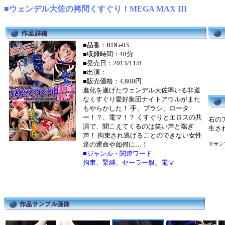
■ウェンデル大佐の拷問くすぐり！MEGA MAX III
■品番：RDG-03
■収録時間：48分
■発売日：2013/11/8
■出演：
■販売価格：4,800円
進化を遂げたウェンデル大佐率いる非道
なくすぐり愛好集団ナイトアウルがまた
もやらかした！ 手、ブラシ、ロータ
ー！？、電マ！？ くすぐりとエロスの共
右の
演で、聞こえてくるのは笑い声と喘ぎ
生さ
声！ 拘束され逃げることのできない女性
達の運命や如何に…！
※サン
■ジャンル・関連ワード
拘束、緊縛、セーラー服、電マ