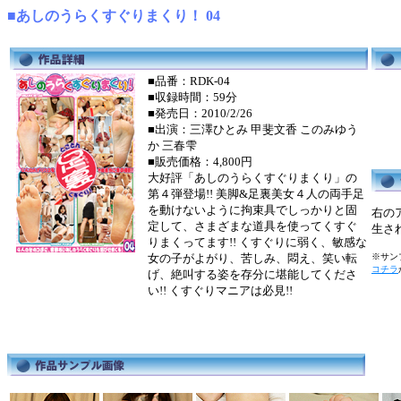
■あしのうらくすぐりまくり！ 04
■品番：RDK-04
■収録時間：59分
■発売日：2010/2/26
■出演：三澤ひとみ 甲斐文香 このみゆう
か 三春雫
■販売価格：4,800円
大好評「あしのうらくすぐりまくり」の
第４弾登場!! 美脚&足裏美女４人の両手足
を動けないように拘束具でしっかりと固
右の
定して、さまざまな道具を使ってくすぐ
生さ
りまくってます!! くすぐりに弱く、敏感な
女の子がよがり、苦しみ、悶え、笑い転
※サンプ
コチラ
げ、絶叫する姿を存分に堪能してくださ
い!! くすぐりマニアは必見!!