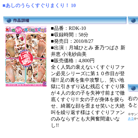
■あしのうらくすぐりまくり！ 10
■品番：RDK-10
■収録時間：58分
■発売日：2010/8/27
■出演：月城ひとみ 蒼乃つばさ 新
井恵 小滝紗由美
■販売価格：4,800円
全く人気の衰えないくすぐりファ
ン必見シリーズに第１０作目が登
場!! 足の裏を集中攻撃し、笑い地
獄に引きずり込む残忍くすぐり隊
が４人の女の子を失神寸前まで徹
右の
底くすぐり!! 女の子が身体を捩ら
ると
せ、綺麗な顔を歪ませ笑いと大絶
叫を繰り返す様はくすぐりファン
※サンプ
のみならずとも大興奮間違いな
チラ
か
し!!