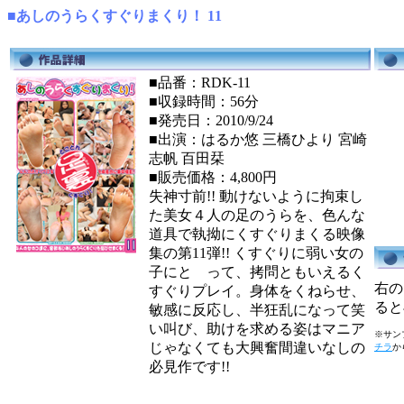
■あしのうらくすぐりまくり！ 11
■品番：RDK-11
■収録時間：56分
■発売日：2010/9/24
■出演：はるか悠 三橋ひより 宮崎
志帆 百田栞
■販売価格：4,800円
失神寸前!! 動けないように拘束し
た美女４人の足のうらを、色んな
道具で執拗にくすぐりまくる映像
集の第11弾!! くすぐりに弱い女の
子にと って、拷問ともいえるく
右の
すぐりプレイ。身体をくねらせ、
ると
敏感に反応し、半狂乱になって笑
い叫び、助けを求める姿はマニア
※サンプ
じゃなくても大興奮間違いなしの
チラ
か
必見作です!!