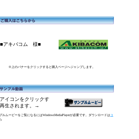
■アキバコム 様■
※上のバナーをクリックすると購入ページへジャンプします。
アイコンをクリックす
再生されます。→
ルムービーをご覧になるにはWindowsMediaPlayerが必要です。ダウンロードは
コ
ら