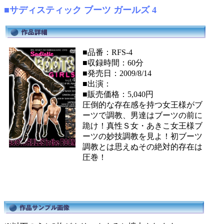
■サディスティック ブーツ ガールズ 4
■品番：RFS-4
■収録時間：60分
■発売日：2009/8/14
■出演：
■販売価格：5,040円
圧倒的な存在感を持つ女王様がブ
ーツで調教、男達はブーツの前に
跪け！真性Ｓ女・あきこ女王様ブ
ーツの妙技調教を見よ！初ブーツ
調教とは思えぬその絶対的存在は
圧巻！