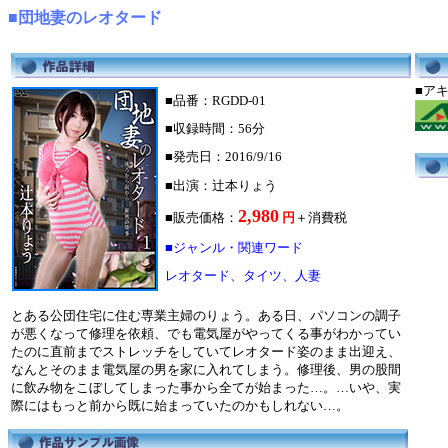
■団地妻のレオタード
■
■品番：RGDD-01
■収録時間：56分
■発売日：2016/9/16
■出演：辻本りょう
2,980
■販売価格：
円
＋消費税
■ジャンル・関連ワード
レオタード、タイツ、人妻
とある公団住宅に住む専業主婦のりょう。ある日、パソコンの調子
が悪くなって修理を依頼、でも電気屋がやってくる事がわかってい
たのに直前までストレッチをしていてレオタード姿のまま出迎え、
なんとそのまま電気屋の男を家に入れてしまう。修理後、男の股間
に飲み物をこぼしてしまった事から全てが始まった…。…いや、実
際にはもっと前から既に始まっていたのかもしれない…。