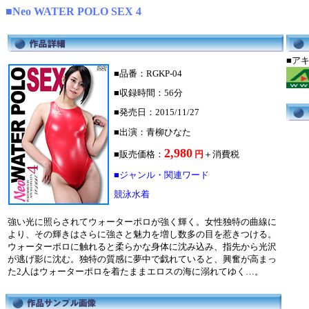
■Neo WATER POLO SEX 4
■
■品番：RGKP-04
■収録時間：56分
■発売日：2015/11/27
■出演：青柳ひなた
2,980
■販売価格：
円
＋消費税
■ジャンル・関連ワード
競泳水着
強い光に照らされてウォーターポロが強く輝く。女性独特の曲線に
より、その輝きはさらに強さと魅力を増し数多の目を惹きつける。
ウォーターポロに触れると柔らかな身体に沈み込み、指先から光沢
が逃げ影に沈む。独特の質感に夢中で戯れていると、興奮が高まっ
た2人はウォーターポロを着たままエロスの海に溺れてゆく…。