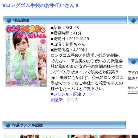
■ロングゴム手袋のお手伝いさん 8
■品番：RGL-08
■収録時間：41分
■発売日：2012/10/19
■出演：花音ちゃん
■販売価格：4,800円
ロングゴム手袋と割烹着が規定の制服。
そんなマニア垂涎のお手伝いさん派遣会
社に勤め始めた女の子の奮闘の様子をロ
ングゴム手袋メインで眺める物語第８
右の
弾！ 失敗にもめげず、必死にロングゴム
生さ
手袋でエッチなご奉仕する花音ちゃんの
※サンプ
様子をたっぷりとご覧下さい。
コチラ
■ジャンル・関連ワード
割烹着、手コキ