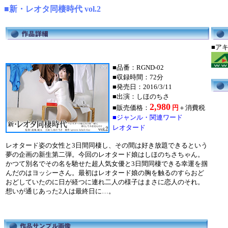
■新・レオタ同棲時代 vol.2
■
■品番：RGND-02
■収録時間：72分
■発売日：2016/3/11
■出演：しほのちさ
2,980
■販売価格：
円
＋消費税
■ジャンル・関連ワード
レオタード
レオタード姿の女性と3日間同棲し、その間は好き放題できるという
夢の企画の新生第二弾。今回のレオタード娘はしほのちさちゃん。
かつて別名でその名を馳せた超人気女優と3日間同棲できる幸運を掴
んだのはヨッシーさん。最初はレオタード娘の胸を触るのすらおど
おどしていたのに日が経つに連れ二人の様子はまさに恋人のそれ。
想いが通じあった2人は最終日に…。