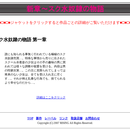
■□■□■ジャケットをクリックすると作品ごとの詳細がご覧いただけます■□■□
ク水奴隷の物語 第一章
誰にも知られる事無く行われている極秘のスク
水奴隷売買…。特殊な事情から売りに出された
スクール水着姿の少女はその手の趣味の男に買
われては様々な調教や寵愛を受ける。内容は男
の性癖次第…。この主に見限られてしまっては
将来のない少女は、全てを受け入れ主に尽く
す…。それが例え乱暴な行為でも、捨てられる
より幸せなのだから…。
詳細はここをクリック
TOP
新作
レーベル
リンク
取扱店舗
お問合わせ
Copyright (C) 2007 RISING All Rights Reserved.