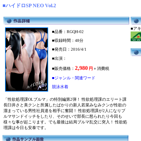
■ハイドロSP NEO Vol.2
■
■品番：RGQH-02
■収録時間：48分
■発売日：2016/4/1
■出演：
2,980
■販売価格：
円
＋消費税
■ジャンル・関連ワード
競泳水着
「性欲処理課OLブルマ」の特別編第2弾！ 性欲処理課のエリート課
長臼井さと美クンと所属したばかりの新人若菜みなみクンが性欲の
溜まっている男性社員達を相手に奮闘！ 性欲処理課が2人になりブ
ルマサンドイッチをしたり、そのせいで部長に怒られたり今回も
様々な事が起こります。でも最後は結局ブルマ乱交に突入！ 性欲処
理課は今日も安泰です。