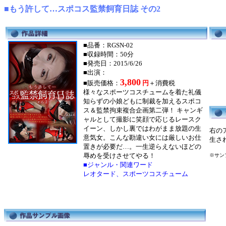
■もう許して…スポコス監禁飼育日誌 その2
■品番：RGSN-02
■収録時間：50分
■発売日：2015/6/26
■出演：
3,800
■販売価格：
円
＋消費税
様々なスポーツコスチュームを着た礼儀
知らずの小娘どもに制裁を加えるスポコ
ス＆監禁拘束複合企画第二弾！ キャンギ
ャルとして撮影に笑顔で応じるレースク
イーン、しかし裏ではわがまま放題の生
右の
意気女。こんな勘違い女には厳しいお仕
生さ
置きが必要だ…。一生逆らえないほどの
辱めを受けさせてやる！
※サン
■ジャンル・関連ワード
レオタード、スポーツコスチューム