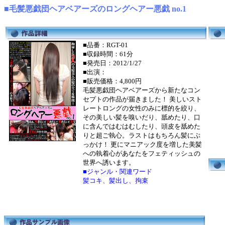
■毛髪悪戯団ヘアベアーズのロングヘアー悪戯 no.1
■品番：RGT-01
■収録時間：61分
■発売日：2012/1/27
■出演：
■販売価格：4,800円
毛髪悪戯団ヘアベアーズから新たなコン
セプトの作品が届きました！ 美しいスト
レートロングの女性のみに標的を絞り、
その美しい髪を嗅いだり、舐めたり、口
に含んではむはむしたり、頭皮を舐めた
りと超ご執心。ラストはもちろん髪にぶ
っかけ！ 更にマニアック度を増した美髪
への執着心があなたをフェティッシュの
世界へ誘います。
■ジャンル・関連ワード
髪コキ、髪出し、拘束