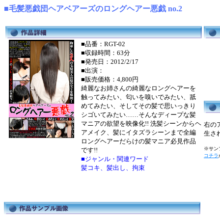
■毛髪悪戯団ヘアベアーズのロングヘアー悪戯 no.2
■品番：RGT-02
■収録時間：63分
■発売日：2012/2/17
■出演：
■販売価格：4,800円
綺麗なお姉さんの綺麗なロングヘアーを
触ってみたい、匂いを嗅いでみたい、舐
めてみたい、そしてその髪で思いっきり
シゴいてみたい……そんなディープな髪
マニアの欲望を映像化!! 洗髪シーンからヘ
右の
アメイク、髪にイタズラシーンまで全編
生さ
ロングヘアーだらけの髪マニア必見作品
※サンプ
です!!
コチラ
■ジャンル・関連ワード
髪コキ、髪出し、拘束