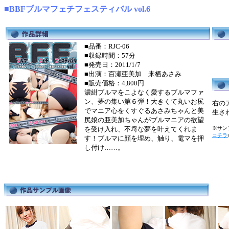
■BBFブルマフェチフェスティバル vol.6
■品番：RJC-06
■収録時間：57分
■発売日：2011/1/7
■出演：百瀬亜美加 来栖あさみ
■販売価格：4,800円
濃紺ブルマをこよなく愛するブルマファ
ン、夢の集い第６弾！大きくて丸いお尻
右の
でマニア心をくすぐるあさみちゃんと美
生さ
尻娘の亜美加ちゃんがブルマニアの欲望
を受け入れ、不埒な夢を叶えてくれま
※サンプ
コチラ
す！ブルマに顔を埋め、触り、電マを押
し付け……。