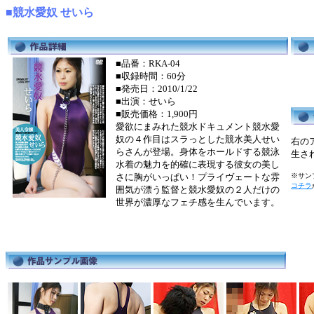
■競水愛奴 せいら
■品番：RKA-04
■収録時間：60分
■発売日：2010/1/22
■出演：せいら
■販売価格：1,900円
愛欲にまみれた競水ドキュメント競水愛
奴の４作目はスラっとした競水美人せい
右の
らさんが登場。身体をホールドする競泳
生さ
水着の魅力を的確に表現する彼女の美し
さに胸がいっぱい！プライヴェートな雰
※サンプ
コチラ
囲気が漂う監督と競水愛奴の２人だけの
世界が濃厚なフェチ感を生んでいます。