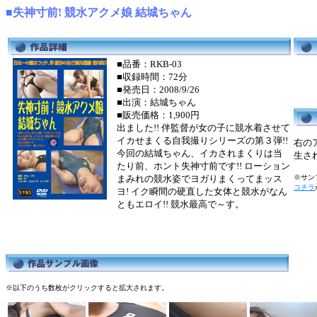
■失神寸前! 競水アクメ娘 結城ちゃん
■品番：RKB-03
■収録時間：72分
■発売日：2008/9/26
■出演：結城ちゃん
■販売価格：1,900円
出ました!! 伴監督が女の子に競水着させて
イカせまくる自我撮りシリーズの第３弾!!
右の
今回の結城ちゃん、イカされまくりは当
生さ
たり前、ホント失神寸前です!! ローション
まみれの競水姿でヨガりまくってまッス
※サンプ
コチラ
ヨ! イク瞬間の硬直した女体と競水がなん
ともエロイ!! 競水最高で～す。
※以下のうち数枚がクリックすると拡大されます。