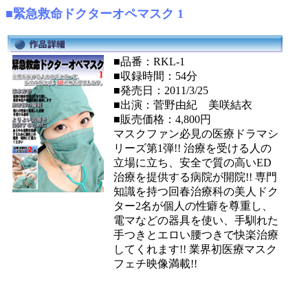
■緊急救命ドクターオペマスク 1
■品番：RKL-1
■収録時間：54分
■発売日：2011/3/25
■出演：菅野由紀 美咲結衣
■販売価格：4,800円
マスクファン必見の医療ドラマシ
リーズ第1弾!! 治療を受ける人の
立場に立ち、安全で質の高いED
治療を提供する病院が開院!! 専門
知識を持つ回春治療科の美人ドク
ター2名が個人の性癖を尊重し、
電マなどの器具を使い、手馴れた
手つきとエロい腰つきで快楽治療
してくれます!! 業界初医療マスク
フェチ映像満載!!