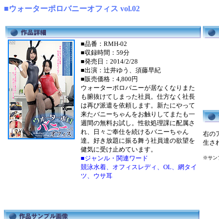
■ウォーターポロバニーオフィス vol.02
■品番：RMH-02
■収録時間：59分
■発売日：2014/2/28
■出演：辻井ゆう、須藤早紀
■販売価格：4,800円
ウォーターポロバニーが居なくなりまた
も腑抜けてしまった社員。仕方なく社長
は再び派遣を依頼します。新たにやって
来たバニーちゃんをお触りしてまたも一
週間の無料お試し。性欲処理課に配属さ
れ、日々ご奉仕を続けるバニーちゃん
右の
達。好き放題に振る舞う社員達の欲望を
生さ
健気に受け止めています。
■ジャンル・関連ワード
※サン
競泳水着、オフィスレディ、OL、網タイ
ツ、ウサ耳