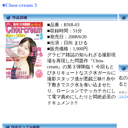
■Chou-cream 3
■品番：RNB-03
■収録時間：51分
■発売日：2008/6/20
■出演：日向 まひる
■販売価格：1,900円
グラビア雑誌の知られざる撮影現
場を再現した問題作『Chou-
cream』の第３弾降臨！ 今回もと
びきりキュートなスク水ガールに
右の
撮影スタッフ達が悪戯三昧!! 糸や
ると
下敷きでスク水を食い込ませた
り、ローションでテッカテカにし
※サンプ
て電マ責めにしたりと悶絶必至の
コチラ
ドキュメント!!