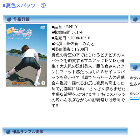
■夏色スパッツ ①
■品番：RNJ-01
■収録時間：61分
■発売日：2008/10/10
■出演：亜佐倉 みんと
■販売価格：1,900円
夏色の青空の下ではじけるピチピチのス
パッツを鑑賞するマニアックＤＶＤが誕
生！大人気の溌剌美人、亜佐倉みんとク
ンにフィット感たっぷりのＳサイズスパ
ッツを穿かせて川原でたった一人の運動
右の
会を鑑賞！揺れるお尻に妄想も高まった
生さ
所でお部屋に移動！ さんざん膨らませた
卑猥な欲望をぶつけます！ 特にスパッツ
※サンプ
コチラ
の匂いを嗅ぎながらの顔騎祭りは最高で
す!!