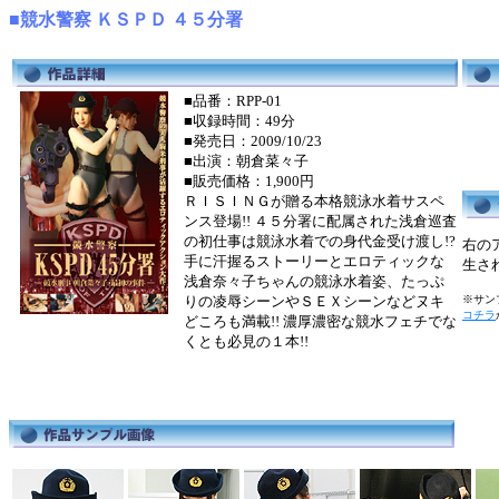
■競水警察 ＫＳＰＤ ４５分署
■品番：RPP-01
■収録時間：49分
■発売日：2009/10/23
■出演：朝倉菜々子
■販売価格：1,900円
ＲＩＳＩＮＧが贈る本格競泳水着サスペ
ンス登場!! ４５分署に配属された浅倉巡査
の初仕事は競泳水着での身代金受け渡し!?
右の
手に汗握るストーリーとエロティックな
生さ
浅倉奈々子ちゃんの競泳水着姿、たっぷ
りの凌辱シーンやＳＥＸシーンなどヌキ
※サンプ
コチラ
どころも満載!! 濃厚濃密な競水フェチでな
くとも必見の１本!!