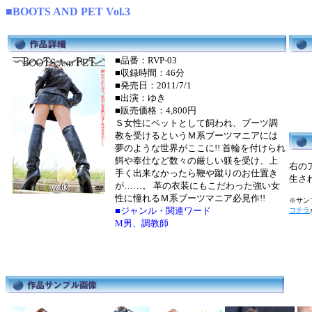
■BOOTS AND PET Vol.3
■品番：RVP-03
■収録時間：46分
■発売日：2011/7/1
■出演：ゆき
■販売価格：4,800円
Ｓ女性にペットとして飼われ、ブーツ調
教を受けるというＭ系ブーツマニアには
夢のような世界がここに!! 首輪を付けられ
餌や奉仕など数々の厳しい躾を受け、上
右の
手く出来なかったら鞭や蹴りのお仕置き
生さ
が……。 革の衣装にもこだわった強い女
性に憧れるＭ系ブーツマニア必見作!!
※サンプ
■ジャンル・関連ワード
コチラ
M男、調教師