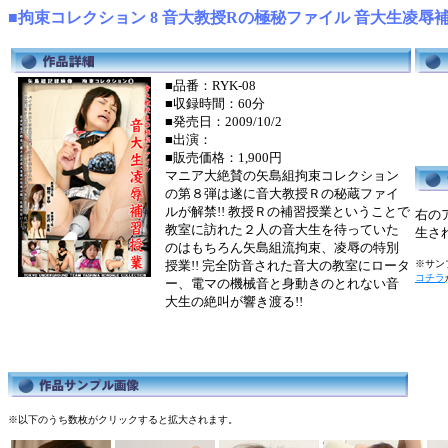
■拘束コレクション 8 音大教授Rの極秘ファイル 音大生凌辱
■品番：RYK-08
■収録時間：60分
■発売日：2009/10/2
■出演：
■販売価格：1,900円
マニア大絶賛の矢島組拘束コレクション
の第８弾は遂に音大教授Ｒの秘蔵ファイ
ルが解禁!! 教授Ｒの補習授業ということで
右の
教室に訪れた２人の音大生を待っていた
生さ
のはもちろん矢島組流拘束、凌辱の特別
授業!! 完全防音された音大の教室にロータ
※サンプ
コチラ
ー、電マの機械音と身動きのとれない音
大生の絶叫が響き渡る!!
※以下のうち数枚がクリックすると拡大されます。