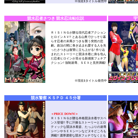
※現在
1
タイトル発売中
競水忍者さつき 競水忍法帖伝説
宇
ＲＩＳＩＮＧが贈る現代忍者アクション
ヒロインＡＶ!! とある山奥でひっそり暮
らす忍者の末裔さつきを襲う突然の悲
劇。政治の闇に巻き込まれ愛する人を失
ったさつきは復讐に立ち上がる! 作り込
まれたストーリーと競泳水着に身を包ん
だ忍者ヒロインが見せる新感覚フェチア
クション! 強制凌辱、ＳＥＸと見所満載!
※現在
1
タイトル発売中
競水警察 ＫＳＰＤ ４５分署
＜PRICE DOWN!＞
ＲＩＳＩＮＧが贈る本格競泳水着サスペ
ンス登場!! 手に汗握るストーリーとエロ
ティックな競泳水着姿、たっぷりの凌辱
シーンやＳＥＸシーンなどヌキどころも
満載!! 濃厚濃密な競水フェチでなくとも