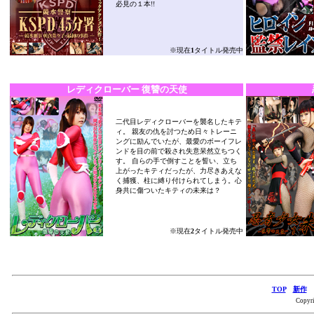
必見の１本!!
※現在
1
タイトル発売中
レディクローバー 復讐の天使
二代目レディクローバーを襲名したキテ
ィ。 親友の仇を討つため日々トレーニ
ングに励んでいたが、最愛のボーイフレ
ンドを目の前で殺され失意呆然立ちつく
す。 自らの手で倒すことを誓い、立ち
上がったキティだったが、力尽きあえな
く捕獲、柱に縛り付けられてしまう。心
身共に傷ついたキティの未来は？
※現在
2
タイトル発売中
TOP
新作
Copyri