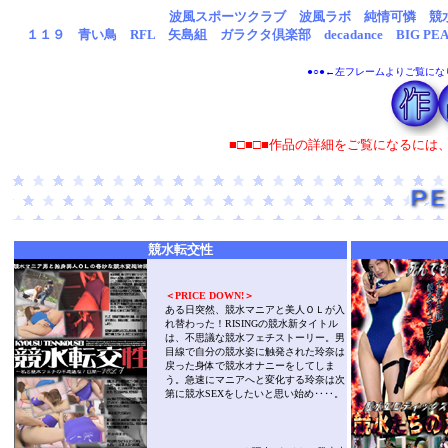
波風スポーツクラブ 波風ラボ 純情可憐 競水画
１１９ 青い鳥 RFL 矢島組 ガラクタ倶楽部 decadance BIG PE
●○●←左フレームよりご覧にな
■□■□■作品の詳細をご覧になるには
競水転交性
＜PRICE DOWN!＞
ある日突然、競水マニアと美人ＯＬが入
れ替わった！RISINGの競水新タイトル
は、不思議な競水フェチストーリー。男
目線で自分の競水姿に触発された玲奈は
戻った身体で競水オナニーをしてしま
う。急速にマニアへと変化する玲奈は次
第に競水SEXをしたいと思い始め‥‥。