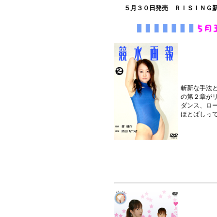
５月３０日発売 ＲＩＳＩＮＧ
斬新な手法
の第２章が
ダンス、ロ
ほとばしっ