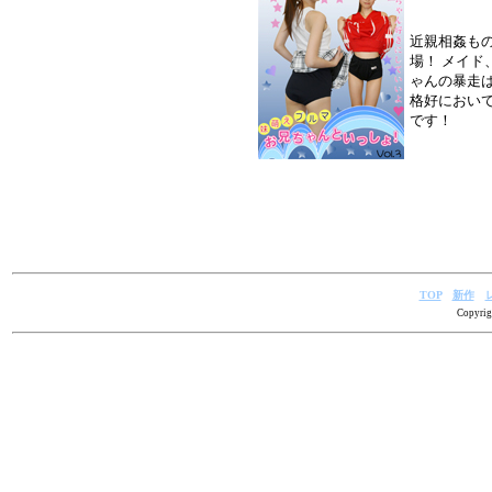
近親相姦もの
場！ メイ
ゃんの暴走
格好におい
です！
TOP
新作
Copyrig