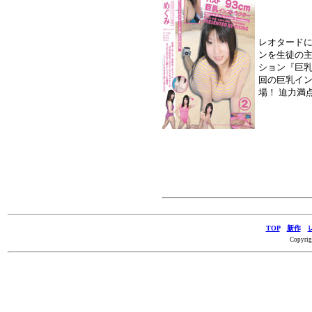
レオタード
ンを生徒の
ション『巨乳
回の巨乳イン
場！ 迫力満
TOP
新作
Copyrig