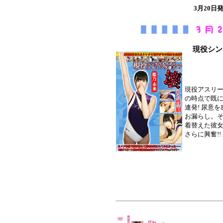
3月20
現役シン
現役アスリー
の時点で既
連発! 尿意
お漏らし。そ
着替えた彼
さらに興奮!