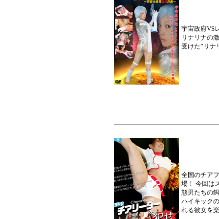
宇宙政府VS
リナリナの
受けた”リナ
全国のチア
場！ 今回は
態男たちの餌
ハイキックの
れる彼女を