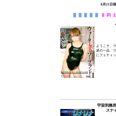
8月21
ようこそ、
涎の一品、
にフェティッ
宇宙刑務所
スナ