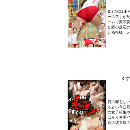
RISING
ーの選手が見
ームで実演及
た際の反応
いる模様｡ 
くす
何の罪もない
るという狂気
の女子校生や
ばかり素手･
前の彼女達の