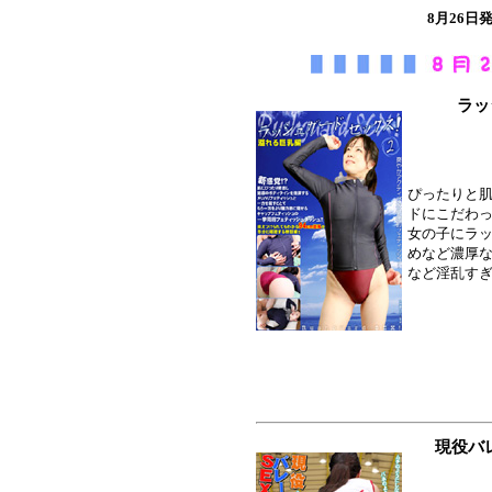
8月26
ラッ
ぴったりと
ドにこだわっ
女の子にラ
めなど濃厚な
など淫乱すぎ
現役バ