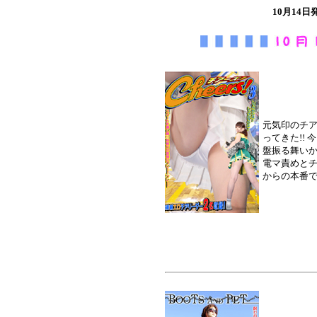
10月14
元気印のチ
ってきた!!
盤振る舞いか
電マ責めとチ
からの本番で