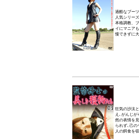
過酷なブー
人気シリーズ
本格調教、
イにマニアも
慢できずに大
狂気の沙汰と
え､がんじが
然の表情を見
られず､己の
人の餌食を収