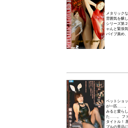
メタリック
雰囲気を醸
シリーズ第２
ゃんと緊張
バイブ責め、
ペットショ
が一匹……
みると愛ら
た……。 フ
タイトル！ 
ブルの景品に