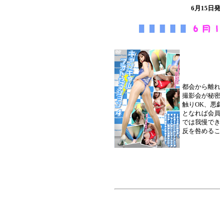
6月15
都会から離
撮影会が秘
触りOK、悪
となれば会
では我慢で
反を咎める