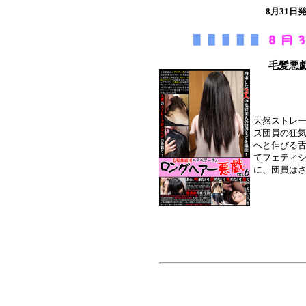
8月31
毛髪悪戯
天然ストレ
ズ団員の狂
へと伸びる
てフェティ
に、団員は