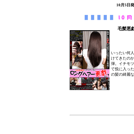
10月5
毛髪悪戯
いったい何
けてきたのか
弾。イチモ
て悦に入った
の髪の綺麗