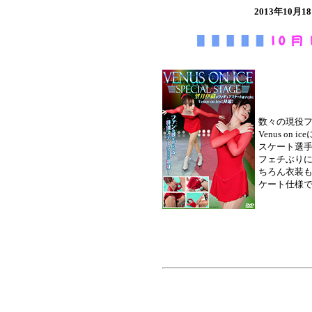
2013年10
数々の現役フ
Venus o
スケート選
フェチぶりに
ちろん衣装
ケート仕様