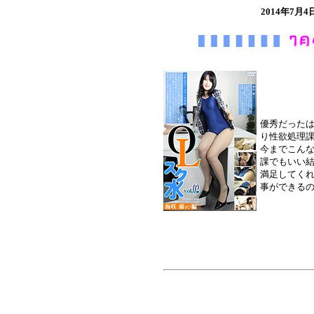
2014年7
優秀だった
り性欲処理課
今までこん
課でもいい
満足してく
事ができる