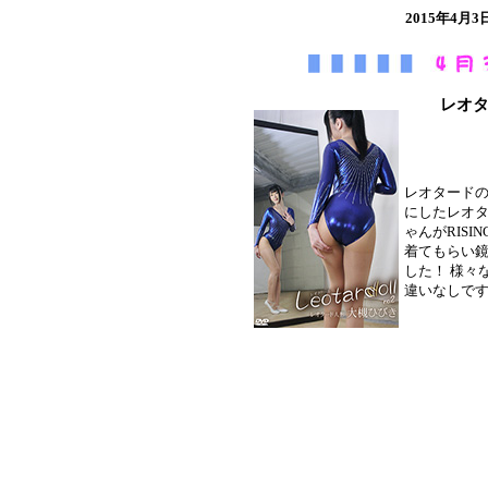
2015年4
レオタ
レオタード
にしたレオ
ゃんがRIS
着てもらい
した！ 様々
違いなしで