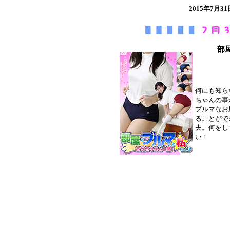
2015年7
部屋
何にも知ら
ちゃんの事
ブルマなお
ることがで
夫。何をし
い！