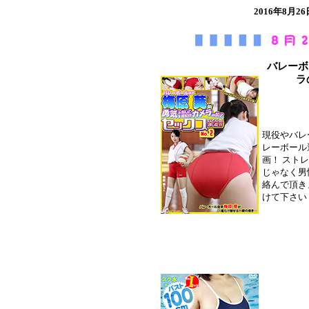
2016年8
バレーボ
ラ
現役やバレ
レーボール
画！ スト
じゃなく男
絡んで頂き
けて下さい