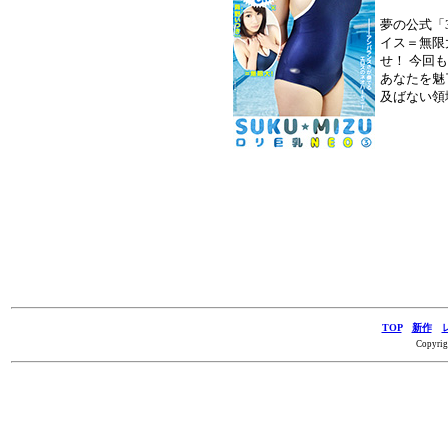
夢の公式「3
イス＝無限
せ！ 今回
あなたを魅
及ばない領
TOP
新作
Copyrig