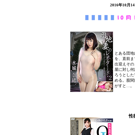
2016年10
とある団地
を、直前ま
出迎えその
屋に対し何
ろうとした
める。股関
がすと…。
性