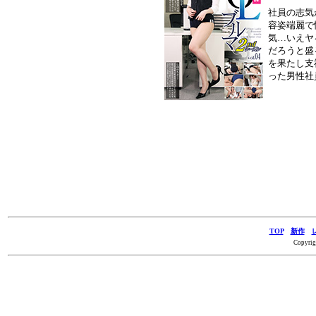
社員の志気
容姿端麗で
気…いえヤ
だろうと盛
を果たし支
った男性社
TOP
新作
Copyrig