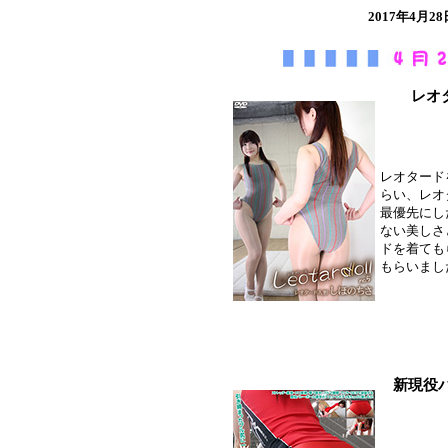
2017年4
レオ
レオタード
らい、レオ
最優先にし
ない美しさ
ドを着ても
もらいまし
新現役バ