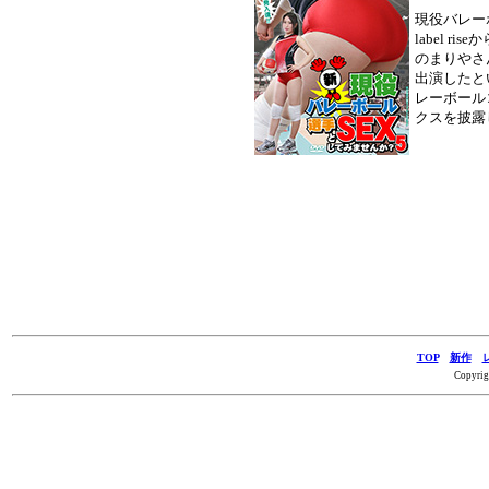
現役バレーボ
label r
のまりやさ
出演したと
レーボール
クスを披露
TOP
新作
Copyrig