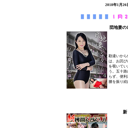
2018年1
団地妻の
勘違いから
は、お詫び
を覗いてい
う。五十路
らず、便利
腰を振り続
新