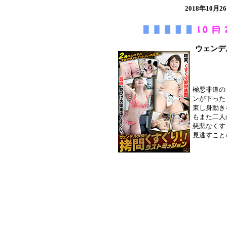
2018年10
ウェンデ
極悪非道の
ンが下った
束し身動き
もまた二人
慈悲なくす
見逃すこと