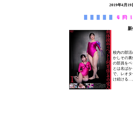
2019年4
新
校内の部活
かしその裏
の部員をペ
とは名ばか
で、レオタ
け続ける…